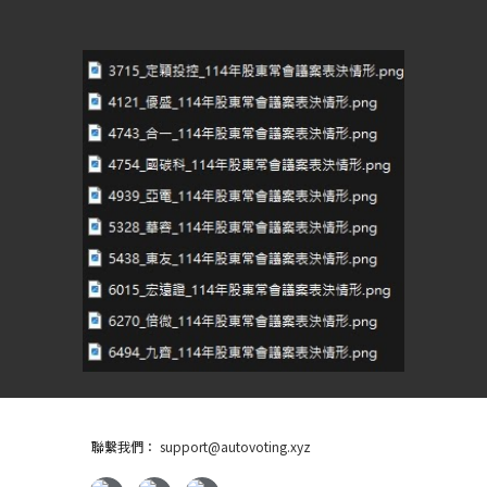
聯繫我們：
support@auto
voting.xyz